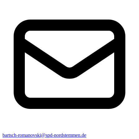
bartsch-romanovski@spd-nordstemmen.de